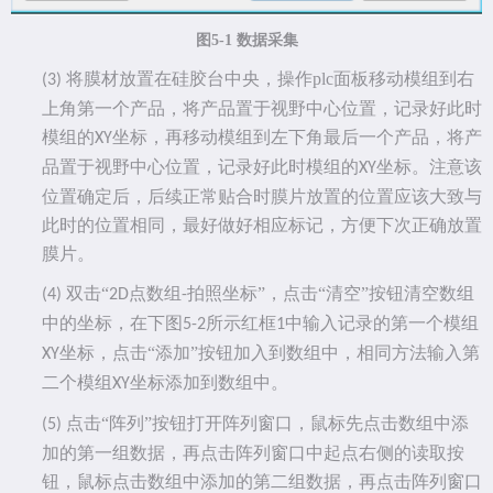
图
5-1 数据采集
将膜材放置在硅胶台中央，操作
plc
面板移动模组到右
(3)
上角第一个产品，将产品置于视野中心位置，记录好此时
模组的
坐标，再移动模组到左下角最后一个产品，将产
XY
品置于视野中心位置，记录好此时模组的
坐标。注意该
XY
位置确定后，后续正常贴合时膜片放置的位置应该大致与
此时的位置相同，最好做好相应标记，方便下次正确放置
膜片。
双击
“
点数组
拍照坐标”，点击“清空”按钮清空数组
(4)
2D
-
中的坐标，在下图
所示红框
中输入记录的第一个模组
5-2
1
坐标，点击“添加”按钮加入到数组中，相同方法输入第
XY
二个模组
坐标添加到数组中。
XY
点击
“阵列”按钮打开阵列窗口，鼠标先点击数组中添
(5)
加的第一组数据，再点击阵列窗口中起点右侧的读取按
钮，鼠标点击数组中添加的第二组数据，再点击阵列窗口