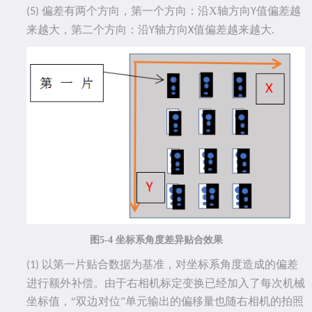
偏差有两个方向，第一个方向：沿
X
轴方向
值偏差越
(5)
Y
来越大，第二个方向：沿
轴方向
值偏差越来越大
Y
X
.
图
5-4 坐标系角度差异贴合效果
以第一片贴合数据为基准，对坐标系角度造成的偏差
(1)
进行额外补偿。由于右相机标定变换已经加入了每次机械
坐标值，
“双边对位”单元输出的偏移量也随右相机的拍照