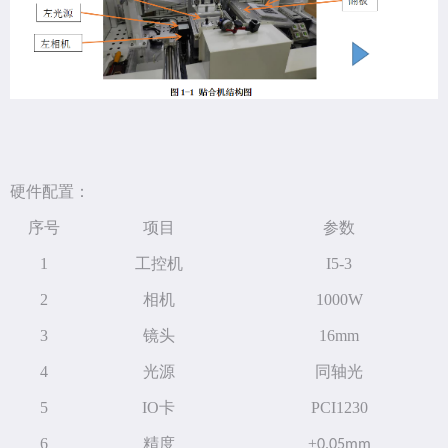
硬件配置：
序号
项目
参数
1
工控机
I5-3
2
相机
1000W
3
镜头
16mm
4
光源
同轴光
5
IO
卡
PCI1230
6
精度
±
0.05mm