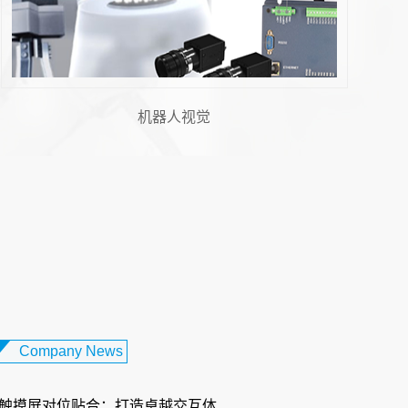
机器人视觉
 胶纸机视觉系统：柔性电路板制...
设备日益轻薄化、智能化的发展趋势下，柔
板（FPC）凭借其轻薄、可弯曲、布线密度
性，成为智能手机、可穿戴...
Company News
触摸屏对位贴合：打造卓越交互体...