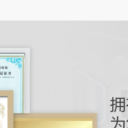
FPC
在电子
性电路
高的特
笔记本
在数字
电脑正
作为人
引导机
在工业
化技术
引导机