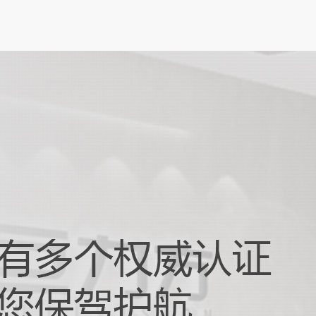
 胶纸机视觉系统：柔性电路板制...
设备日益轻薄化、智能化的发展趋势下，柔
板（FPC）凭借其轻薄、可弯曲、布线密度
性，成为智能手机、可穿戴...
触摸屏对位贴合：打造卓越交互体...
化办公与娱乐需求不断升级的当下，笔记本
朝着更轻薄、智能化的方向发展，而触摸屏
与设备交互的重要窗口，其性...
器人抓取摆放：驱动智能生产升级...
 4.0 和智能制造快速发展的时代浪潮下，自动
正以前所未有的速度革新着传统生产模式。
器人抓取摆放技术作...