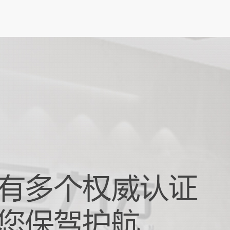
设备日益轻薄化、智能化的发展趋势下，柔
板（FPC）凭借其轻薄、可弯曲、布线密度
性，成为智能手机、可穿戴...
触摸屏对位贴合：打造卓越交互体...
化办公与娱乐需求不断升级的当下，笔记本
朝着更轻薄、智能化的方向发展，而触摸屏
与设备交互的重要窗口，其性...
器人抓取摆放：驱动智能生产升级...
 4.0 和智能制造快速发展的时代浪潮下，自动
正以前所未有的速度革新着传统生产模式。
器人抓取摆放技术作...