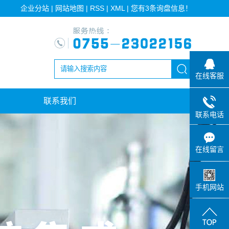
企业分站
|
网站地图
|
RSS
|
XML
|
您有
3
条询盘信息！
在线客服
联系我们
联系电话
在线留言
手机网站