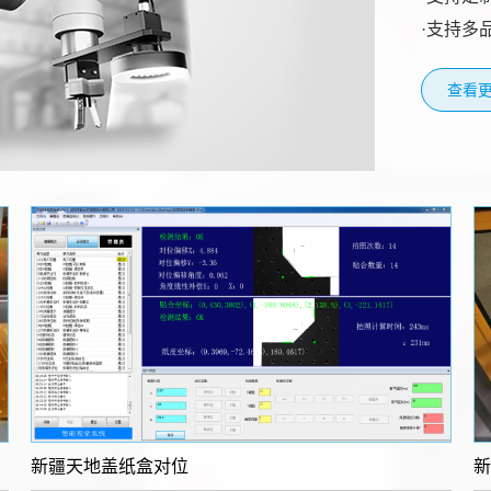
·支持多
查看更
新疆​天地盖纸盒对位
新