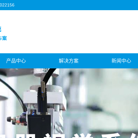
2156
产品中心
解决方案
新闻中心
新疆3C行业
新疆机器人视觉
公司新闻
新疆FPC行业
新疆对位贴合系统
行业新闻
新疆背光源行业
新疆视觉与运控结合
技术知识
新疆模切机行业
新疆飞拍对位系统
新疆机器人视觉
疆天地盖制盒机行业