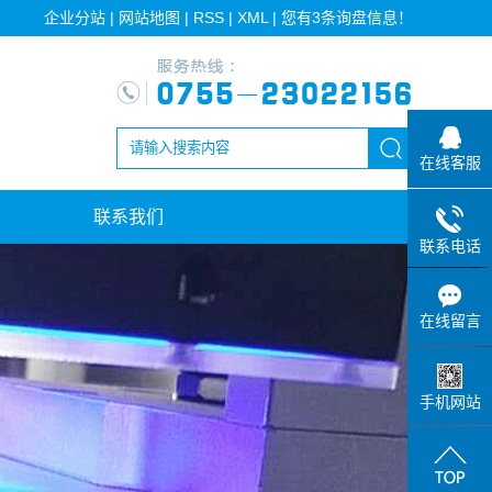
企业分站
|
网站地图
|
RSS
|
XML
|
您有
3
条询盘信息！
在线客服
联系我们
联系电话
在线留言
手机网站