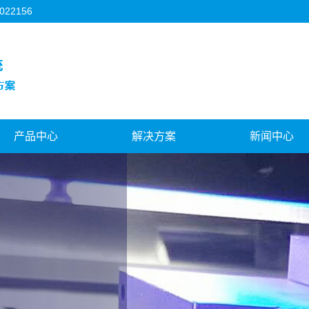
2156
产品中心
解决方案
新闻中心
湘潭3C行业
湘潭机器人视觉
公司新闻
湘潭FPC行业
湘潭对位贴合系统
行业新闻
湘潭背光源行业
湘潭视觉与运控结合
技术知识
湘潭模切机行业
湘潭飞拍对位系统
湘潭机器人视觉
潭天地盖制盒机行业