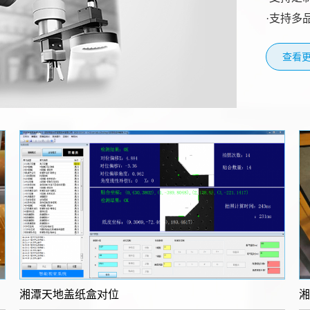
·支持多
查看更
湘潭​天地盖纸盒对位
湘