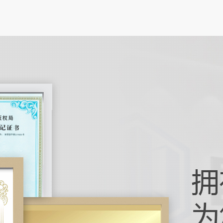
在电子
性电路
高的特
笔记本
在数字
电脑正
作为人
引导机
在工业
化技术
引导机