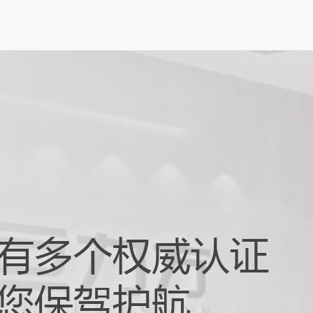
设备日益轻薄化、智能化的发展趋势下，柔
板（FPC）凭借其轻薄、可弯曲、布线密度
性，成为智能手机、可穿戴...
触摸屏对位贴合：打造卓越交互体...
化办公与娱乐需求不断升级的当下，笔记本
朝着更轻薄、智能化的方向发展，而触摸屏
与设备交互的重要窗口，其性...
器人抓取摆放：驱动智能生产升级...
 4.0 和智能制造快速发展的时代浪潮下，自动
正以前所未有的速度革新着传统生产模式。
器人抓取摆放技术作...