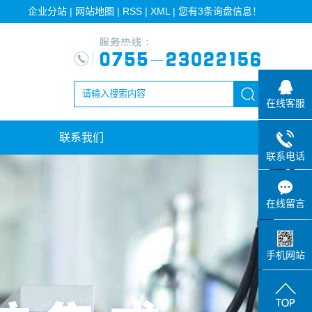
企业分站
|
网站地图
|
RSS
|
XML
|
您有
3
条询盘信息！
在线客服
联系我们
联系电话
在线留言
手机网站