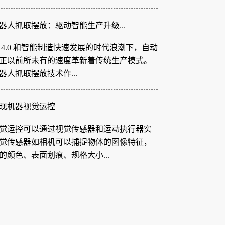
器人抓取摆放：驱动智能生产升级...
 4.0 和智能制造快速发展的时代浪潮下，自动
正以前所未有的速度革新着传统生产模式。
器人抓取摆放技术作...
现机器视觉运控
觉运控可以通过视觉传感器和运动执行器实
觉传感器如相机可以捕捉物体的图像特征，
的颜色、表面划痕、规格大小...
 胶纸机视觉系统：柔性电路板制...
设备日益轻薄化、智能化的发展趋势下，柔
板（FPC）凭借其轻薄、可弯曲、布线密度
性，成为智能手机、可穿戴...