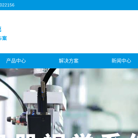
2156
产品中心
解决方案
新闻中心
吉林3C行业
吉林机器人视觉
公司新闻
吉林FPC行业
吉林对位贴合系统
行业新闻
吉林背光源行业
吉林视觉与运控结合
技术知识
吉林模切机行业
吉林飞拍对位系统
吉林机器人视觉
林天地盖制盒机行业