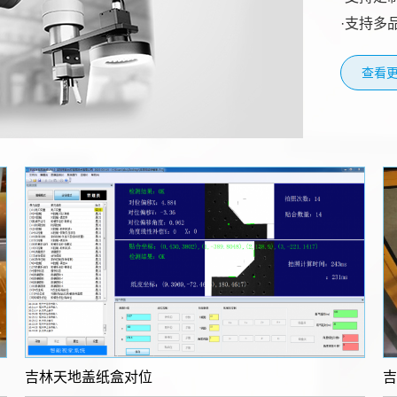
·支持多
查看更
吉林​天地盖纸盒对位
吉