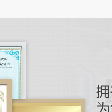
笔记本
在数字
电脑正
作为人
引导机
在工业
化技术
引导机
如何实
机器视