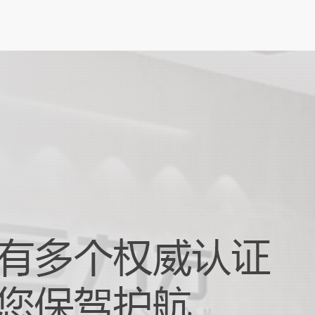
设备日益轻薄化、智能化的发展趋势下，柔
板（FPC）凭借其轻薄、可弯曲、布线密度
性，成为智能手机、可穿戴...
触摸屏对位贴合：打造卓越交互体...
化办公与娱乐需求不断升级的当下，笔记本
朝着更轻薄、智能化的方向发展，而触摸屏
与设备交互的重要窗口，其性...
器人抓取摆放：驱动智能生产升级...
 4.0 和智能制造快速发展的时代浪潮下，自动
正以前所未有的速度革新着传统生产模式。
器人抓取摆放技术作...