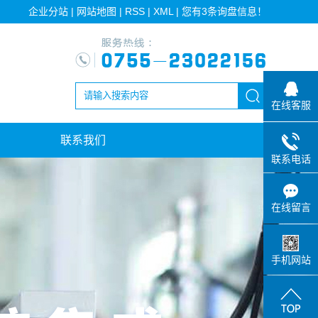
企业分站
|
网站地图
|
RSS
|
XML
|
您有
3
条询盘信息！
在线客服
联系我们
联系电话
在线留言
手机网站