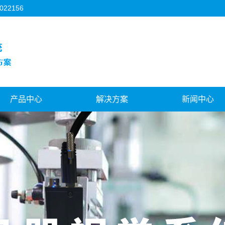
2156
产品中心
解决方案
新闻中心
河北3C行业
河北机器人视觉
公司新闻
河北FPC行业
河北对位贴合系统
行业新闻
河北背光源行业
河北视觉与运控结合
技术知识
河北模切机行业
河北飞拍对位系统
河北机器人视觉
北天地盖制盒机行业