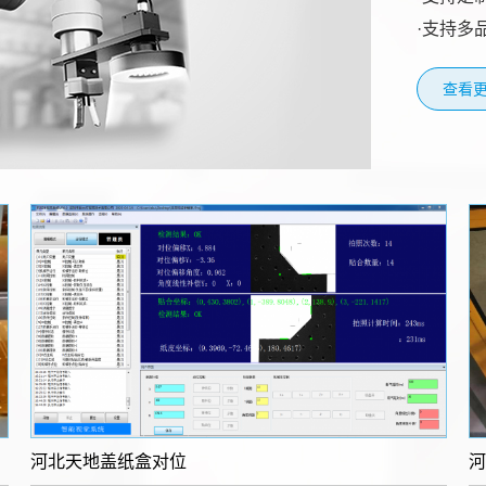
·支持多
查看更
河北​天地盖纸盒对位
河