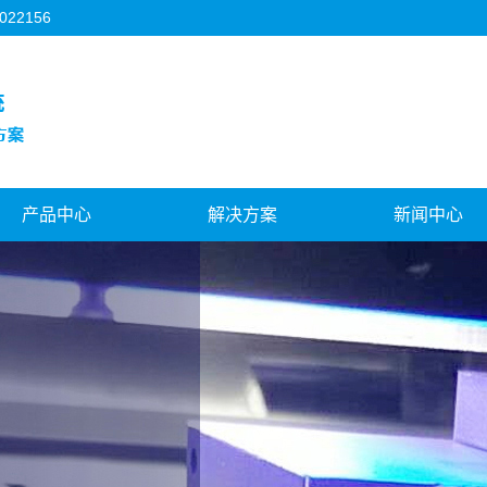
2156
产品中心
解决方案
新闻中心
甘孜3C行业
甘孜机器人视觉
公司新闻
甘孜FPC行业
甘孜对位贴合系统
行业新闻
甘孜背光源行业
甘孜视觉与运控结合
技术知识
甘孜模切机行业
甘孜飞拍对位系统
甘孜机器人视觉
孜天地盖制盒机行业