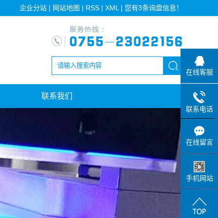
企业分站
|
网站地图
|
RSS
|
XML
|
您有
3
条询盘信息！
在线客服
联系我们
联系电话
在线留言
手机网站