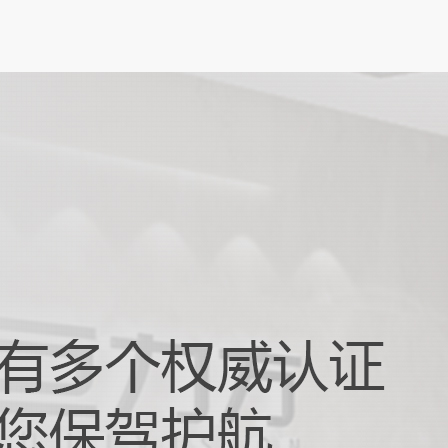
板（FPC）凭借其轻薄、可弯曲、布线密度
性，成为智能手机、可穿戴...
触摸屏对位贴合：打造卓越交互体...
化办公与娱乐需求不断升级的当下，笔记本
朝着更轻薄、智能化的方向发展，而触摸屏
与设备交互的重要窗口，其性...
器人抓取摆放：驱动智能生产升级...
 4.0 和智能制造快速发展的时代浪潮下，自动
正以前所未有的速度革新着传统生产模式。
器人抓取摆放技术作...
现机器视觉运控