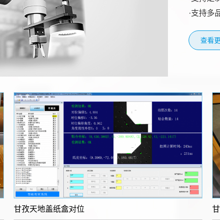
·支持多
查看更
甘孜​天地盖纸盒对位
甘