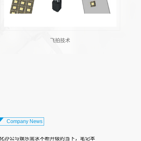
机器人视觉
飞
 胶纸机视觉系统：柔性电路板制...
设备日益轻薄化、智能化的发展趋势下，柔
板（FPC）凭借其轻薄、可弯曲、布线密度
性，成为智能手机、可穿戴...
触摸屏对位贴合：打造卓越交互体...
Company News
化办公与娱乐需求不断升级的当下，笔记本
朝着更轻薄、智能化的方向发展，而触摸屏