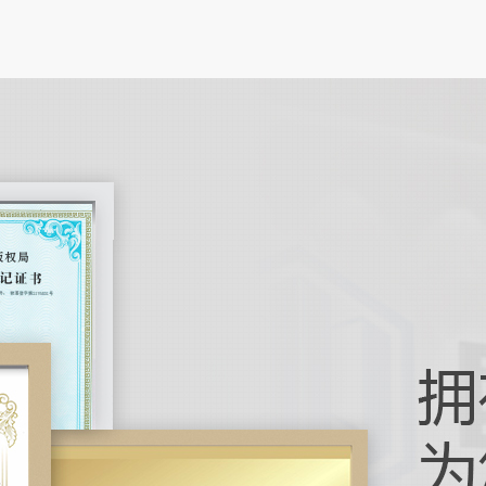
高的特
笔记本
在数字
电脑正
作为人
引导机
在工业
化技术
引导机
如何实