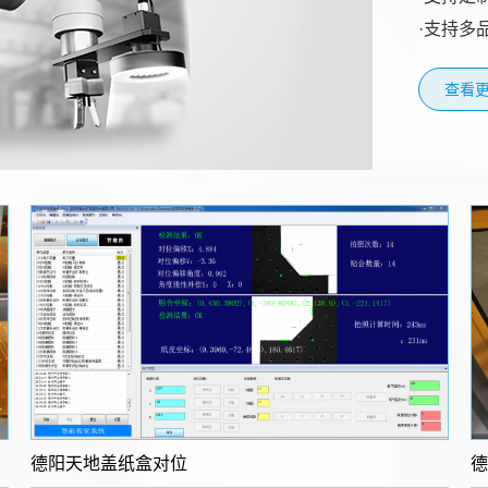
·支持多
查看更
德阳​天地盖纸盒对位
德