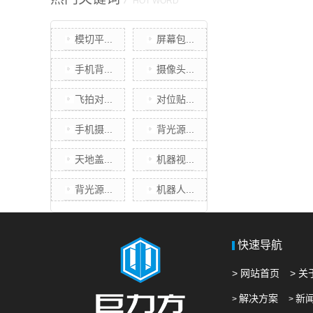
HOT WORD
模切平...
屏幕包...
手机背...
摄像头...
飞拍对...
对位贴...
手机摄...
背光源...
天地盖...
机器视...
背光源...
机器人...
快速导航
> 网站首页
> 
解决方案
新
>
>