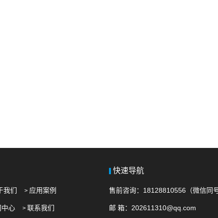
快速导航
关于我们
应用案例
售前咨询：18128810556（微信同
>
闻中心
联系我们
邮 箱
：
202611310@qq.com
>