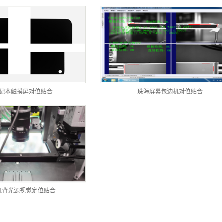
记本触摸屏对位贴合
珠海屏幕包边机对位贴合
机背光源视觉定位贴合