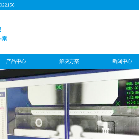
2156
产品中心
解决方案
新闻中心
珠海3C行业
珠海机器人视觉
公司新闻
珠海FPC行业
珠海对位贴合系统
行业新闻
珠海背光源行业
珠海视觉与运控结合
技术知识
珠海模切机行业
珠海飞拍对位系统
珠海机器人视觉
海天地盖制盒机行业