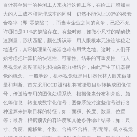
百计甚至逾千的检测工人来执行这道工序，在给工厂增加巨
大的人工成本和管理成本的同时，仍然不能保证100%的检验
合格率（即“零缺陷”），而当今企业之间的竞争，已经不允
许哪怕是0.1%的缺陷存在。有些时候，如微小尺寸的精确快
速测量，形状匹配，颜色辨识等，用人眼根本无法连续稳定
地进行，其它物理量传感器也难有用武之地。这时，人们开
始考虑把计算机的快速性、可靠性、结果的可重复性，与人
类视觉的高度智能化和抽象能力相结合，由此产生了机器视
觉的概念。 一般地说，机器视觉就是用机器代替人眼来做测
量和判断。首先采用CCD照相机将被摄取目标转换成图像信
号，传送给专用的图像处理系统，根据像素分布和亮度、颜
色等信息，转变成数字化信号；图像系统对这些信号进行各
种运算来抽取目标的特征，如：面积、长度、数量、位置
等；最后，根据预设的容许度和其他条件输出结果，如：尺
寸、角度、偏移量、个数、合格/不合格、有/无等。机器视觉