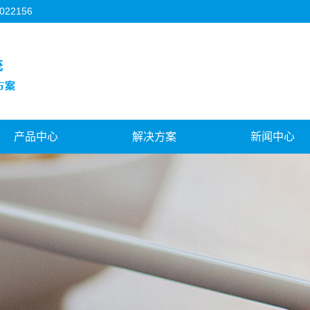
2156
产品中心
解决方案
新闻中心
3C行业
机器人视觉
公司新闻
FPC行业
对位贴合系统
行业新闻
背光源行业
视觉与运控结合
技术知识
模切机行业
飞拍对位系统
机器人视觉
天地盖制盒机行业