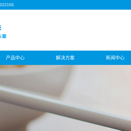
2156
产品中心
解决方案
新闻中心
3C行业
机器人视觉
公司新闻
FPC行业
对位贴合系统
行业新闻
背光源行业
视觉与运控结合
技术知识
模切机行业
飞拍对位系统
机器人视觉
天地盖制盒机行业